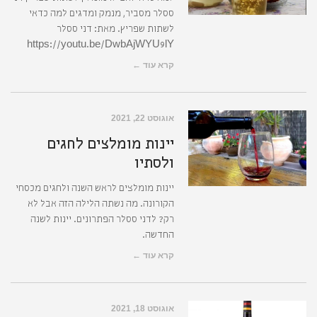
ססלר מסביר, מנמק ומדגים למה כדאי
לשתות שפריץ. מאת: דני ססלר
https://youtu.be/DwbAjWYU9lY
קרא עוד ←
אוגוסט 22, 2021
יינות מומלצים לחגים
ולסתיו
יינות מומלצים לראש השנה ולחגים מכסחי
הקורונה. מה נשתה הלילה הזה אבל לא
רק? לדני ססלר הפתרונים. יינות לשנה
החדשה.
קרא עוד ←
אוגוסט 18, 2021