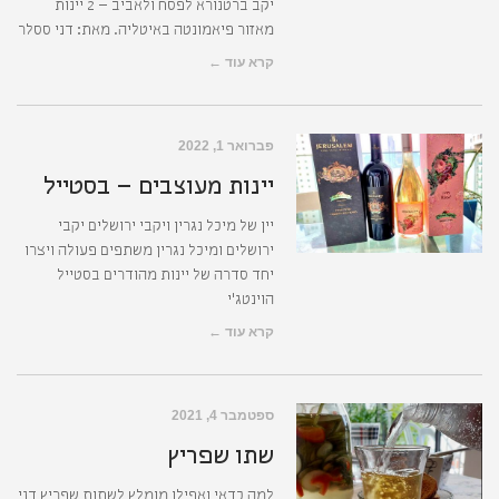
יקב ברטנורא לפסח ולאביב – 2 יינות
מאזור פיאמונטה באיטליה. מאת: דני ססלר
קרא עוד ←
פברואר 1, 2022
יינות מעוצבים – בסטייל
יין של מיכל נגרין ויקבי ירושלים יקבי
ירושלים ומיכל נגרין משתפים פעולה ויצרו
יחד סדרה של יינות מהודרים בסטייל
הוינטג'י
קרא עוד ←
ספטמבר 4, 2021
שתו שפריץ
למה כדאי ואפילו מומלץ לשתות שפריץ דני