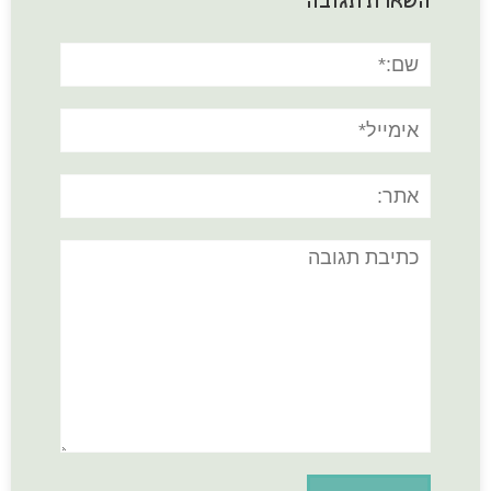
השארת תגובה
שם:*
אימייל*
אתר:
תגובה