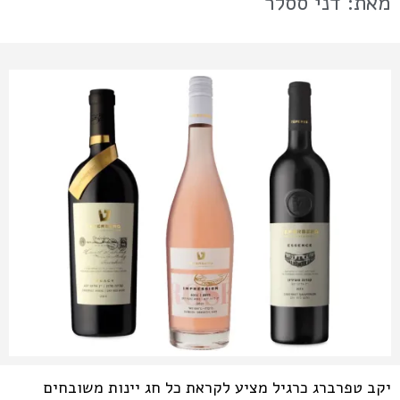
מאת: דני ססלר
יקב טפרברג כרגיל מציע לקראת כל חג יינות משובחים