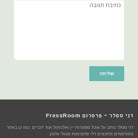
תגובה
דני ססלר – פרסרום FressRoom
דני ססלר כותב על אוכל מסעדות יין ואלכוהול ועוד דברים. כמו כן באתר
מפורסמים מתכונים דלי פחמימות ונטולי גלוטן.