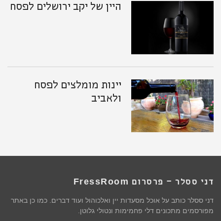
היין של יקב ירושלים לפסח
יינות מומלצים לפסח
ולאביב
דני ססלר – פרסרום FressRoom
דני ססלר כותב על אוכל מסעדות יין ואלכוהול ועוד דברים. כמו כן באתר
מפורסמים מתכונים דלי פחמימות ונטולי גלוטן.