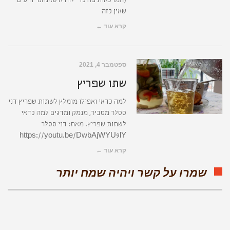
(המרכאות פה כדי לוודא שאנחנו יודעים
שאין כזה
קרא עוד ←
ספטמבר 4, 2021
שתו שפריץ
למה כדאי ואפילו מומלץ לשתות שפריץ דני
ססלר מסביר, מנמק ומדגים למה כדאי
לשתות שפריץ. מאת: דני ססלר
https://youtu.be/DwbAjWYU9lY
קרא עוד ←
שמרו על קשר ויהיה שמח יותר