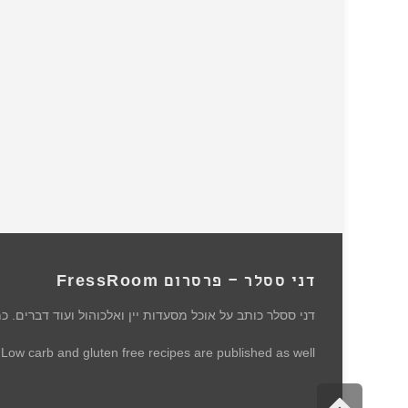
דני ססלר – פרסרום FressRoom
דני ססלר כותב על אוכל מסעדות יין ואלכוהול ועוד דברים. כ
 Low carb and gluten free recipes are published as well.
גלילה