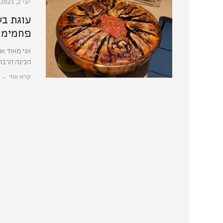
יוני 2, 2021
עוגת בש
פחמימו
אני מאוד א
הכינה הרבה
קרא עוד ←