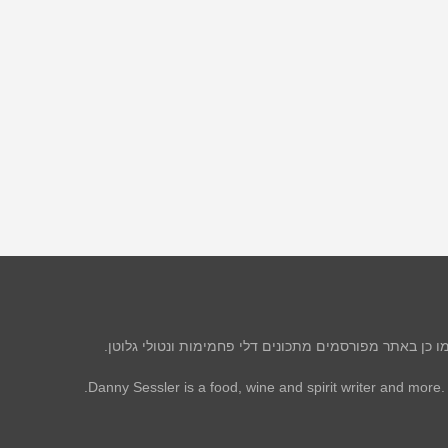
מו כן באתר מפורסמים מתכונים דלי פחמימות ונטולי גלוטן.
Danny Sessler is a food, wine and spirit writer and more.